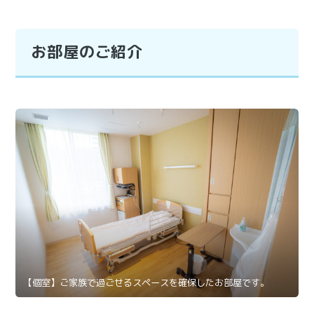
お部屋のご紹介
【個室】ご家族で過ごせるスペースを確保したお部屋です。
【リハビリ室】入院時から退院に向けた機能訓練を行います。
【デイルーム】患者様の憩いの場所となっています。
【4人部屋】収納や個人のスペースに配慮したお部屋です。