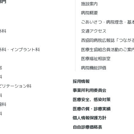
部門
施設案内
病院概要
ごあいさつ・病院理念・基
外科
交通アクセス
西協同病院広報誌「つなが
外科・インプラント科
医療生協組合員活動のご案
医療福祉相談室
部
病院機能評価
科
採用情報
ビリテーション科
事業所利用委員会
科
医療安全、感染対策
線科
医療の質・診療実績
科
個人情報保護方針
自由診療価格表