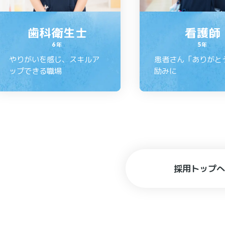
歯科衛生士
看護師
6年
5年
やりがいを感じ、スキルア
患者さん「ありがと
ップできる職場
励みに
採用トップへ