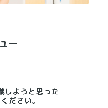
ュー
職しようと思った
てください。