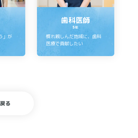
歯科医師
5年
う」が
慣れ親しんだ地域に、歯科
医療で貢献したい
戻る